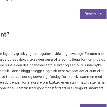
Read More
unt?
er laget av gresk yoghurt, agurker, hvitløk og olivenolje. Foruten å bli
om gyros og souvlaki, brukes den også ofte som pålegg for hummus og
re sunt, siden det inneholder fett, sukker og salt. Vi vil undersøke
tziki i dette blogginnlegget, og diskutere hvorvidt det er sunt eller
ernative forberedelser og serveringsforslag for tzatziki, sammen med
 du trenger for å avgjøre om tzatziki er en sunn matbit etter å ha
ordeler av TzatzikiTradisjonelt består tzatziki av yoghurt smaksatt