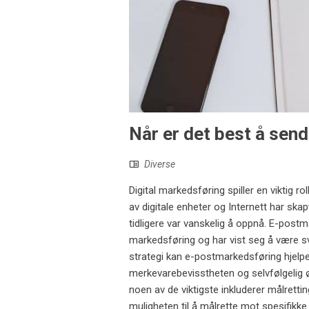
Når er det best å sen
Diverse
Digital markedsføring spiller en viktig 
av digitale enheter og Internett har sk
tidligere var vanskelig å oppnå. E-post
markedsføring og har vist seg å være svær
strategi kan e-postmarkedsføring hjelp
merkevarebevisstheten og selvfølgelig 
noen av de viktigste inkluderer målretti
muligheten til å målrette mot spesifikke 