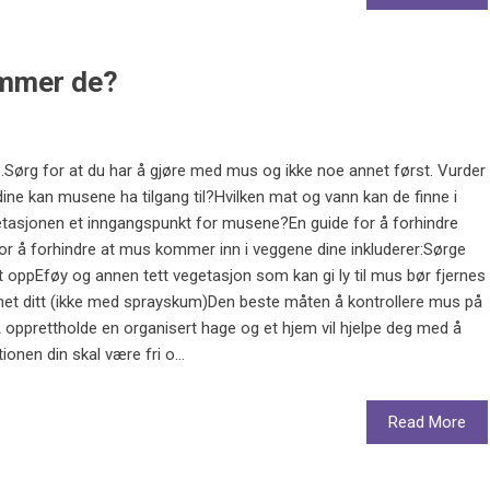
ommer de?
ne.Sørg for at du har å gjøre med mus og ikke noe annet først. Vurder
ne kan musene ha tilgang til?Hvilken mat og vann kan de finne i
tasjonen et inngangspunkt for musene?En guide for å forhindre
or å forhindre at mus kommer inn i veggene dine inkluderer:Sørge
det oppEføy og annen tett vegetasjon som kan gi ly til mus bør fjernes
met ditt (ikke med sprayskum)Den beste måten å kontrollere mus på
tÅ opprettholde en organisert hage og et hjem vil hjelpe deg med å
nen din skal være fri o...
Read More