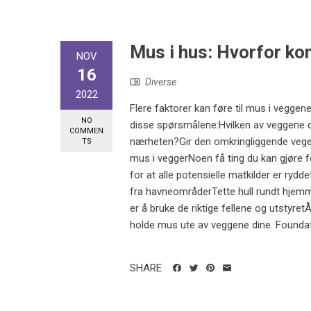
Mus i hus: Hvorfor k
NOV
16
Diverse
2022
Flere faktorer kan føre til mus i vegge
NO
disse spørsmålene:Hvilken av veggene di
COMMEN
nærheten?Gir den omkringliggende vege
TS
mus i veggerNoen få ting du kan gjøre f
for at alle potensielle matkilder er ryd
fra havneområderTette hull rundt hjem
er å bruke de riktige fellene og utstyre
holde mus ute av veggene dine. Foundatio
SHARE