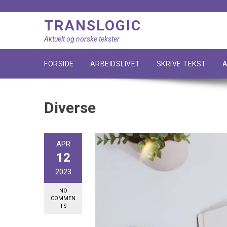
Skip
to
TRANSLOGIC
content
Aktuelt og norske tekster
FORSIDE
ARBEIDSLIVET
SKRIVE TEKST
A
Diverse
APR
12
2023
NO
COMMEN
TS