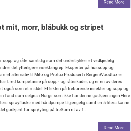
Read More
 mit, morr, blåbukk og stripet
 sopp og råte samtidig som det undertrykker et vedkjedelig
drer det ytterligere insektangrep. Eksperter på hussopp og
m et alternativ til Mito og Protox.Produsert i BergenWoodtox er
 har bred kompetanse på sopp- og råteskader, og er en av deres
et også som et middel. Effekten på treborende insekter og sopp og
noen fond som selges i Norge som ikke har denne godkjenningen.Flere
liters sprayflaske med håndpumpe tilgjengelig samt en 5-liters kanne
el godkjent for sprøyting på treSom et av f...
Read More