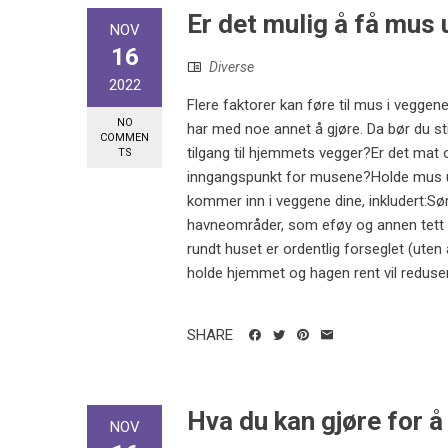
Er det mulig å få mus
NOV
16
Diverse
2022
Flere faktorer kan føre til mus i veggen
NO
har med noe annet å gjøre. Da bør du sti
COMMEN
tilgang til hjemmets vegger?Er det mat
TS
inngangspunkt for musene?Holde mus un
kommer inn i veggene dine, inkludert:Sørge
havneområder, som eføy og annen tett v
rundt huset er ordentlig forseglet (uten
holde hjemmet og hagen rent vil reduse
SHARE
Hva du kan gjøre for å
NOV