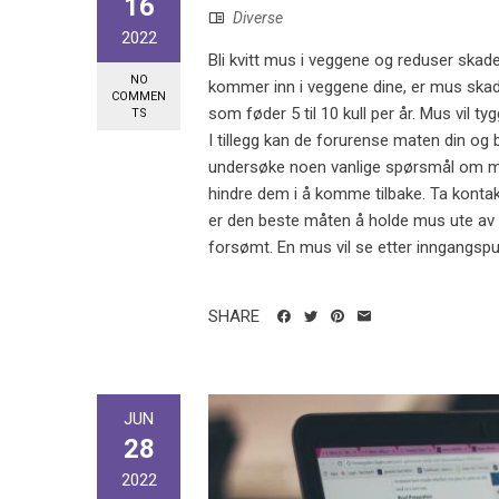
16
Diverse
2022
Bli kvitt mus i veggene og reduser skade
NO
kommer inn i veggene dine, er mus ska
COMMEN
som føder 5 til 10 kull per år. Mus vil 
TS
I tillegg kan de forurense maten din og br
undersøke noen vanlige spørsmål om m
hindre dem i å komme tilbake. Ta konta
er den beste måten å holde mus ute av hu
forsømt. En mus vil se etter inngangspunk
SHARE
JUN
28
2022