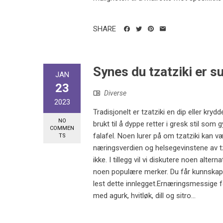
SHARE
Synes du tzatziki er s
JAN
23
Diverse
2023
Tradisjonelt er tzatziki en dip eller krydd
NO
brukt til å dyppe retter i gresk stil s
COMMEN
falafel. Noen lurer på om tzatziki kan væ
TS
næringsverdien og helsegevinstene av tza
ikke. I tillegg vil vi diskutere noen alt
noen populære merker. Du får kunnskapen
lest dette innlegget.Ernæringsmessige f
med agurk, hvitløk, dill og sitro...