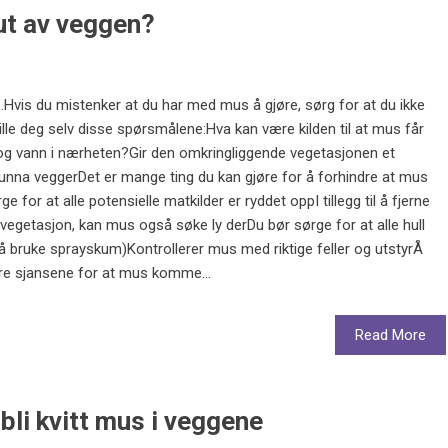
 ut av veggen?
e.Hvis du mistenker at du har med mus å gjøre, sørg for at du ikke
lle deg selv disse spørsmålene:Hva kan være kilden til at mus får
 og vann i nærheten?Gir den omkringliggende vegetasjonen et
na veggerDet er mange ting du kan gjøre for å forhindre at mus
 for at alle potensielle matkilder er ryddet oppI tillegg til å fjerne
egetasjon, kan mus også søke ly derDu bør sørge for at alle hull
 å bruke sprayskum)Kontrollerer mus med riktige feller og utstyrÅ
re sjansene for at mus komme...
Read More
 bli kvitt mus i veggene