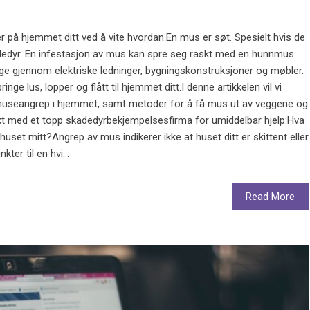
r på hjemmet ditt ved å vite hvordan.En mus er søt. Spesielt hvis de
dedyr. En infestasjon av mus kan spre seg raskt med en hunnmus
tygge gjennom elektriske ledninger, bygningskonstruksjoner og møbler.
inge lus, lopper og flått til hjemmet ditt.I denne artikkelen vil vi
useangrep i hjemmet, samt metoder for å få mus ut av veggene og
kt med et topp skadedyrbekjempelsesfirma for umiddelbar hjelp:Hva
set mitt?Angrep av mus indikerer ikke at huset ditt er skittent eller
ter til en hvi...
Read More