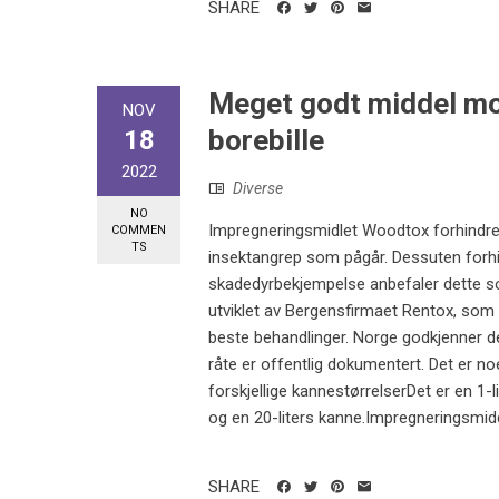
SHARE
Meget godt middel mot
NOV
borebille
18
2022
Diverse
NO
Impregneringsmidlet Woodtox forhindrer
COMMEN
TS
insektangrep som pågår. Dessuten forhin
skadedyrbekjempelse anbefaler dette so
utviklet av Bergensfirmaet Rentox, som
beste behandlinger. Norge godkjenner d
råte er offentlig dokumentert. Det er 
forskjellige kannestørrelserDet er en 1-
og en 20-liters kanne.Impregneringsmidd
SHARE