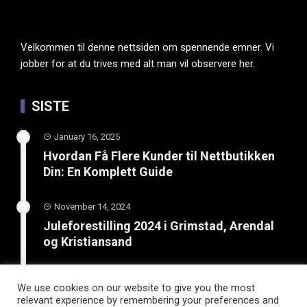
Velkommen til denne nettsiden om spennende emner. Vi
jobber for at du trives med alt man vil observere her.
SISTE
January 16, 2025
Hvordan Få Flere Kunder til Nettbutikken
Din: En Komplett Guide
November 14, 2024
Juleforestilling 2024 i Grimstad, Arendal
og Kristiansand
February 8, 2024
We use cookies on our website to give you the most
Boost din bedrift: Lær hvordan SEO og
relevant experience by remembering your preferences and