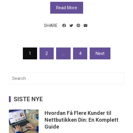
Read More
SHARE
Posts
1
2
…
4
Next
pagination
Search
for:
SISTE NYE
Hvordan Få Flere Kunder til
Nettbutikken Din: En Komplett
Guide