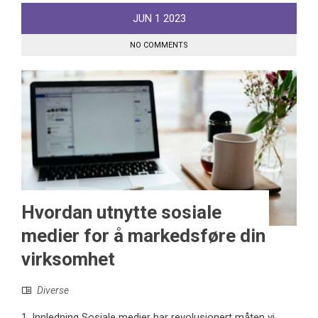
JUN
1
2023
NO COMMENTS
Hvordan utnytte sosiale
medier for å markedsføre din
virksomhet
Diverse
1. Innledning Sosiale medier har revolusjonert måten vi