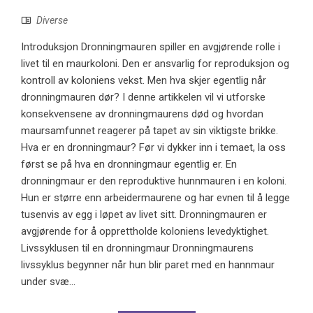
Diverse
Introduksjon Dronningmauren spiller en avgjørende rolle i
livet til en maurkoloni. Den er ansvarlig for reproduksjon og
kontroll av koloniens vekst. Men hva skjer egentlig når
dronningmauren dør? I denne artikkelen vil vi utforske
konsekvensene av dronningmaurens død og hvordan
maursamfunnet reagerer på tapet av sin viktigste brikke.
Hva er en dronningmaur? Før vi dykker inn i temaet, la oss
først se på hva en dronningmaur egentlig er. En
dronningmaur er den reproduktive hunnmauren i en koloni.
Hun er større enn arbeidermaurene og har evnen til å legge
tusenvis av egg i løpet av livet sitt. Dronningmauren er
avgjørende for å opprettholde koloniens levedyktighet.
Livssyklusen til en dronningmaur Dronningmaurens
livssyklus begynner når hun blir paret med en hannmaur
under svæ...