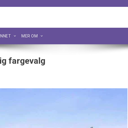
NNET
MER OM
ig fargevalg