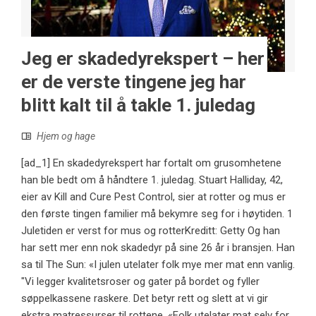
Jeg er skadedyrekspert – her
er de verste tingene jeg har
blitt kalt til å takle 1. juledag
Hjem og hage
[ad_1] En skadedyrekspert har fortalt om grusomhetene
han ble bedt om å håndtere 1. juledag. Stuart Halliday, 42,
eier av Kill and Cure Pest Control, sier at rotter og mus er
den første tingen familier må bekymre seg for i høytiden. 1
Juletiden er verst for mus og rotterKreditt: Getty Og han
har sett mer enn nok skadedyr på sine 26 år i bransjen. Han
sa til The Sun: «I julen utelater folk mye mer mat enn vanlig.
"Vi legger kvalitetsroser og gater på bordet og fyller
søppelkassene raskere. Det betyr rett og slett at vi gir
ekstra matressurser til rottene. «Folk utelater mat selv for