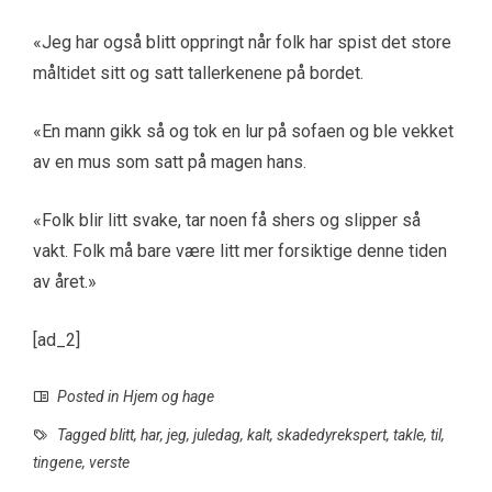
«Jeg har også blitt oppringt når folk har spist det store
måltidet sitt og satt tallerkenene på bordet.
«En mann gikk så og tok en lur på sofaen og ble vekket
av en mus som satt på magen hans.
«Folk blir litt svake, tar noen få shers og slipper så
vakt. Folk må bare være litt mer forsiktige denne tiden
av året.»
[ad_2]
Posted in
Hjem og hage
Tagged
blitt
,
har
,
jeg
,
juledag
,
kalt
,
skadedyrekspert
,
takle
,
til
,
tingene
,
verste