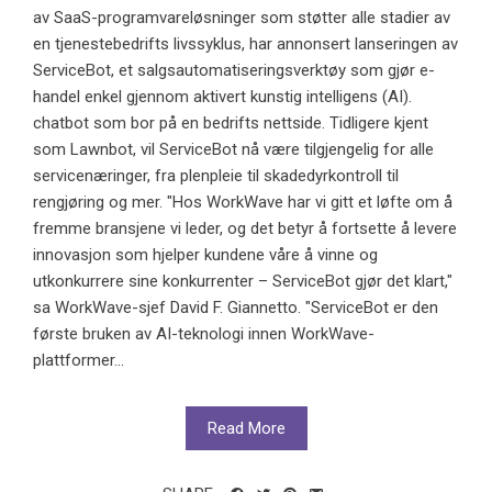
av SaaS-programvareløsninger som støtter alle stadier av
en tjenestebedrifts livssyklus, har annonsert lanseringen av
ServiceBot, et salgsautomatiseringsverktøy som gjør e-
handel enkel gjennom aktivert kunstig intelligens (AI).
chatbot som bor på en bedrifts nettside. Tidligere kjent
som Lawnbot, vil ServiceBot nå være tilgjengelig for alle
servicenæringer, fra plenpleie til skadedyrkontroll til
rengjøring og mer. "Hos WorkWave har vi gitt et løfte om å
fremme bransjene vi leder, og det betyr å fortsette å levere
innovasjon som hjelper kundene våre å vinne og
utkonkurrere sine konkurrenter – ServiceBot gjør det klart,"
sa WorkWave-sjef David F. Giannetto. "ServiceBot er den
første bruken av AI-teknologi innen WorkWave-
plattformer...
Read More