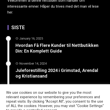
Velkommen til denne nettsiden som handler om
interessante emner. Håper du trives med det man vil lese
her.
SISTE
January 16, 2025
Hvordan Få Flere Kunder til Nettbutikken
Din: En Komplett Guide
November 14, 2024
Juleforestilling 2024 i Grimstad, Arendal
og Kristiansand
February 8, 2024
We use cookies on our website to give you the most
Boost din bedrift: Lær hvordan SEO og
relevant experience by remembering your preferences and
smart kundetilrekning kan øke salget
repeat visits. By clicking “Accept All”, you consent to the use
of ALL the cookies. However, you may visit "Cookie Settings"