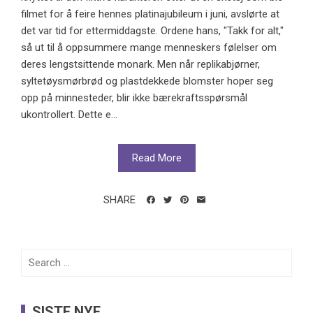
filmet for å feire hennes platinajubileum i juni, avslørte at
det var tid for ettermiddagste. Ordene hans, "Takk for alt,"
så ut til å oppsummere mange menneskers følelser om
deres lengstsittende monark. Men når replikabjørner,
syltetøysmørbrød og plastdekkede blomster hoper seg
opp på minnesteder, blir ikke bærekraftsspørsmål
ukontrollert. Dette e...
Read More
SHARE
Search
for:
SISTE NYE