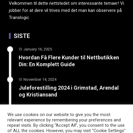
Velkommen til dette nettstedet om interessante temaer! Vi
jobber for at dere vil trives med det man kan observere på
Translogic.
SISTE
January 16, 2025
Hvordan Få Flere Kunder til Nettbutikken
Din: En Komplett Guide
November 14, 2024
Juleforestilling 2024 i Grimstad, Arendal
og Kristiansand
February 8, 2024
We use cookies on our website to give you the most
Boost din bedrift: Lær hvordan SEO og
relevant experience by remembering your preferences and
smart kundetilrekning kan øke salget
repeat visits. By clicking “Accept All”, you consent to the use
of ALL the cookies. However, you may visit "Cookie Settings"