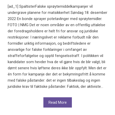
[ad_1] SpaltisterFalske sprøytemiddelkampanjer vil
undergrave planene for matsikkerhet Søndag 18. desember
2022 En bonde sprayer potetavlinger med sprøytemidler.
FOTO | NMG Det er noen områder av en offentlig uttalelse
der foredragsholdere er helt fri for ansvar og juridiske
restriksjoner. I næringslivet er reklame forbudt når den
formidler uriktig informasjon, og bedriftsledere er
ansvarlige for falske forklaringer i omfanget av
straffeforfølgelse og opptil fengselsstraff. I politikken vil
kandidater som hevder hva de vil gjøre hvis de blir valgt, bli
dømt senere hvis løftene deres ikke blir oppfylt. Men det er
én form for kampanje der det er bekymringsfritt å komme
med falske påstander: det er ingen tilbakeslag og ingen
juridiske krav til faktiske påstander. Faktisk, der aktiviste...
Read More