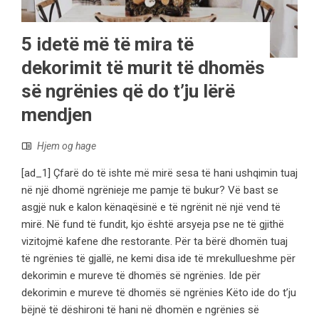
5 idetë më të mira të
dekorimit të murit të dhomës
së ngrënies që do t’ju lërë
mendjen
Hjem og hage
[ad_1] Çfarë do të ishte më mirë sesa të hani ushqimin tuaj
në një dhomë ngrënieje me pamje të bukur? Vë bast se
asgjë nuk e kalon kënaqësinë e të ngrënit në një vend të
mirë. Në fund të fundit, kjo është arsyeja pse ne të gjithë
vizitojmë kafene dhe restorante. Për ta bërë dhomën tuaj
të ngrënies të gjallë, ne kemi disa ide të mrekullueshme për
dekorimin e mureve të dhomës së ngrënies. Ide për
dekorimin e mureve të dhomës së ngrënies Këto ide do t’ju
bëjnë të dëshironi të hani në dhomën e ngrënies së