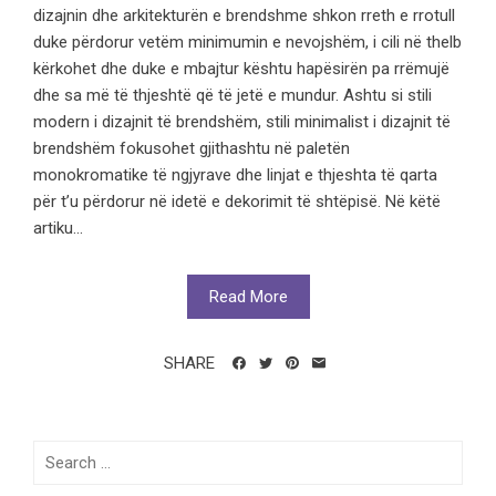
dizajnin dhe arkitekturën e brendshme shkon rreth e rrotull
duke përdorur vetëm minimumin e nevojshëm, i cili në thelb
kërkohet dhe duke e mbajtur kështu hapësirën pa rrëmujë
dhe sa më të thjeshtë që të jetë e mundur. Ashtu si stili
modern i dizajnit të brendshëm, stili minimalist i dizajnit të
brendshëm fokusohet gjithashtu në paletën
monokromatike të ngjyrave dhe linjat e thjeshta të qarta
për t’u përdorur në idetë e dekorimit të shtëpisë. Në këtë
artiku...
Read More
SHARE
Search
for: