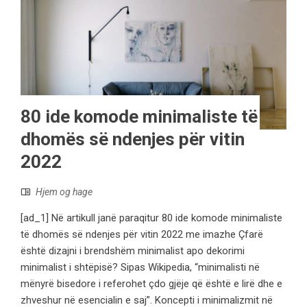
80 ide komode minimaliste të
dhomës së ndenjes për vitin
2022
Hjem og hage
[ad_1] Në artikull janë paraqitur 80 ide komode minimaliste
të dhomës së ndenjes për vitin 2022 me imazhe Çfarë
është dizajni i brendshëm minimalist apo dekorimi
minimalist i shtëpisë? Sipas Wikipedia, “minimalisti në
mënyrë bisedore i referohet çdo gjëje që është e lirë dhe e
zhveshur në esencialin e saj”. Koncepti i minimalizmit në