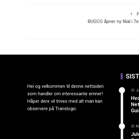
P
BUGCO åpner ny filial i T
SIS
Hei og velkommen til denne nettsiden
J
som handler om interessante emner!
Hvo
Håper dere vil trives med alt man kan
Net
observere på Translogic.
Gu
N
Jul