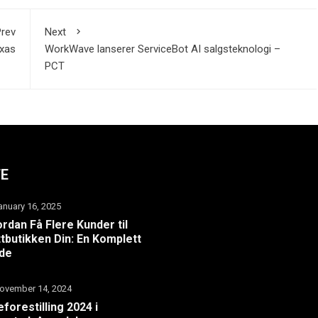
rev
Next
exas
WorkWave lanserer ServiceBot AI salgsteknologi –
PCT
TE
anuary 16, 2025
rdan Få Flere Kunder til
tbutikken Din: En Komplett
ide
ovember 14, 2024
eforestilling 2024 i