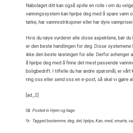
Nabolaget ditt kan også spille en rolle i om du velge
vanningssystem kan hjelpe deg med å spare vann og 
tørke, har vannrestriksjoner eller har dyre vannpriser
Hvis du nøye vurderer alle disse aspektene, bør du
er den beste handlingen for deg. Disse systemene h
ikke den beste løsningen for alle. Derfor avhenger a
å hjelpe deg med å finne det mest passende vannin
boligbedrift. I tilfelle du har andre spørsmål, er vår
ring oss eller send oss ​​en e-post, så skal vi gjøre a
[ad_2]
Posted in
Hjem og hage
Tagged
bestemme
,
deg
,
det
,
hjelpe
,
Kan
,
med
,
smarte
,
va