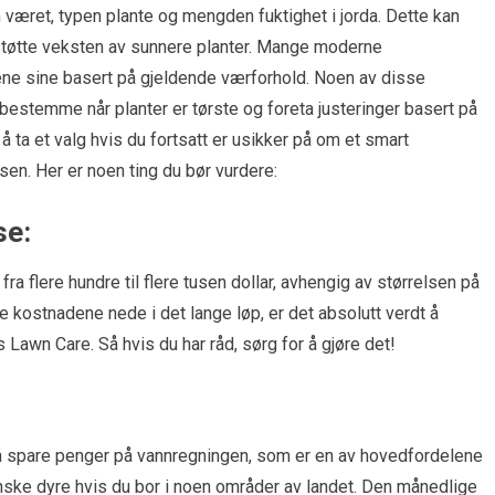
været, typen plante og mengden fuktighet i jorda. Dette kan
støtte veksten av sunnere planter. Mange moderne
ne sine basert på gjeldende værforhold. Noen av disse
estemme når planter er tørste og foreta justeringer basert på
å ta et valg hvis du fortsatt er usikker på om et smart
en. Her er noen ting du bør vurdere:
se:
a flere hundre til flere tusen dollar, avhengig av størrelsen på
e kostnadene nede i det lange løp, er det absolutt verdt å
 Lawn Care. Så hvis du har råd, sørg for å gjøre det!
å spare penger på vannregningen, som er en av hovedfordelene
nske dyre hvis du bor i noen områder av landet. Den månedlige