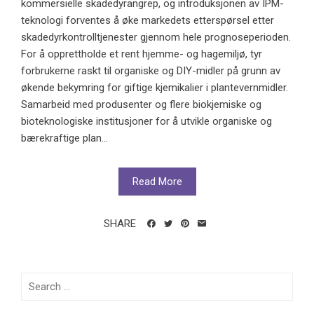
kommersielle skadedyrangrep, og introduksjonen av IPM-
teknologi forventes å øke markedets etterspørsel etter
skadedyrkontrolltjenester gjennom hele prognoseperioden.
For å opprettholde et rent hjemme- og hagemiljø, tyr
forbrukerne raskt til organiske og DIY-midler på grunn av
økende bekymring for giftige kjemikalier i plantevernmidler.
Samarbeid med produsenter og flere biokjemiske og
bioteknologiske institusjoner for å utvikle organiske og
bærekraftige plan...
Read More
SHARE
Search
for: