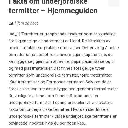
Fakta om underjordiske
termitter – Hjemmeguiden
Hjem og hage
[ad_1] Termitter er trespisende insekter som er skadelige
for tilgjengelige eiendommer i ditt land. De tiltrekkes av
mørke, treaktige og fuktige omgivelser. Det er viktig å holde
termitter unna stedet for å hindre egenskapene dine, de
kan tygge seg gjennom alt av tre, papir, papirmasse og til
og med plastmaterialer. Det finnes forskjellige typer
termitter som underjordiske termitter, tørre tretermitter,
våte tretermitter og Formosan-termitter. Selv om de er
forskjellige, kan alle disse tygge seg gjennom trematerialer.
De vanligste artene som finnes i Storbritannia er
underjordiske termitter. I denne artikkelen vil vi diskutere
fakta om underjordiske termitter. Hvordan identifisere
underjordiske termitter? Disse underjordiske termittene er
bevingede insekter; hvis du ser noen kas...