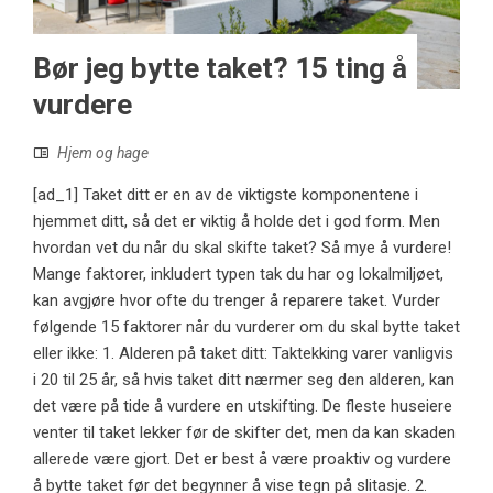
Bør jeg bytte taket? 15 ting å
vurdere
Hjem og hage
[ad_1] Taket ditt er en av de viktigste komponentene i
hjemmet ditt, så det er viktig å holde det i god form. Men
hvordan vet du når du skal skifte taket? Så mye å vurdere!
Mange faktorer, inkludert typen tak du har og lokalmiljøet,
kan avgjøre hvor ofte du trenger å reparere taket. Vurder
følgende 15 faktorer når du vurderer om du skal bytte taket
eller ikke: 1. Alderen på taket ditt: Taktekking varer vanligvis
i 20 til 25 år, så hvis taket ditt nærmer seg den alderen, kan
det være på tide å vurdere en utskifting. De fleste huseiere
venter til taket lekker før de skifter det, men da kan skaden
allerede være gjort. Det er best å være proaktiv og vurdere
å bytte taket før det begynner å vise tegn på slitasje. 2.