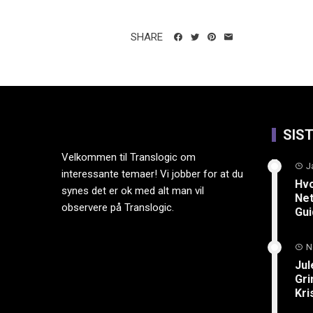
SHARE
SIS
Velkommen til Translogic om
J
interessante temaer! Vi jobber for at du
Hvo
synes det er ok med alt man vil
Net
observere på Translogic.
Gu
N
Jul
Gri
Kri