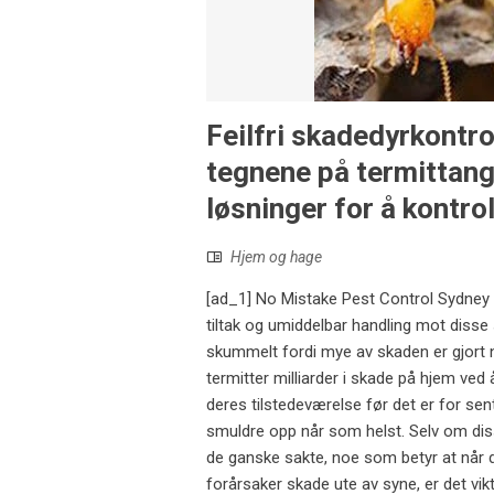
Feilfri skadedyrkontro
tegnene på termittang
løsninger for å kontro
Hjem og hage
[ad_1] No Mistake Pest Control Sydney 
tiltak og umiddelbar handling mot disse 
skummelt fordi mye av skaden er gjort n
termitter milliarder i skade på hjem ved
deres tilstedeværelse før det er for se
smuldre opp når som helst. Selv om diss
de ganske sakte, noe som betyr at når d
forårsaker skade ute av syne, er det viktig