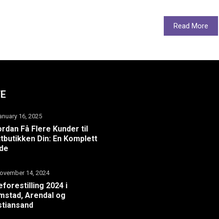
Read More
TE
anuary 16, 2025
rdan Få Flere Kunder til
tbutikken Din: En Komplett
ide
ovember 14, 2024
eforestilling 2024 i
mstad, Arendal og
stiansand