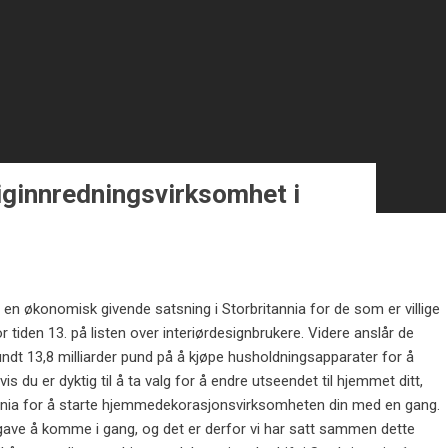
iginnredningsvirksomhet i
 en økonomisk givende satsning i Storbritannia for de som er villige
for tiden 13. på listen over interiørdesignbrukere. Videre anslår de
undt 13,8 milliarder pund på å kjøpe husholdningsapparater for å
 du er dyktig til å ta valg for å endre utseendet til hjemmet ditt,
tannia for å starte hjemmedekorasjonsvirksomheten din med en gang.
pgave å komme i gang, og det er derfor vi har satt sammen dette