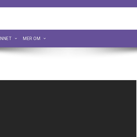
NNET
MER OM