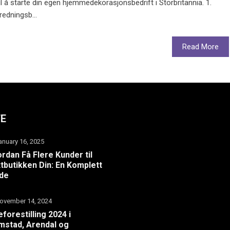
til å starte din egen hjemmedekorasjonsbedrift i Storbritannia. 1.
edningsb...
Read More
TE
anuary 16, 2025
rdan Få Flere Kunder til
tbutikken Din: En Komplett
ide
ovember 14, 2024
eforestilling 2024 i
mstad, Arendal og