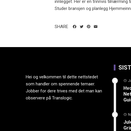
innlegget. Her er en trinnvis tilnærming 
Studer bransjen og planlegg Hjemmeinnr
SHARE
SIS
Hei og velkommen til dette nettstedet
J
som handler om spennende temaer.
Hvo
Jobber for dere trives med det man kan
Net
observere på Translogic.
Gu
N
Jul
Gri