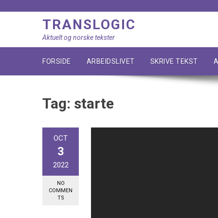
Skip
to
TRANSLOGIC
content
Aktuelt og norske tekster
FORSIDE
ARBEIDSLIVET
SKRIVE TEKST
A
Tag:
starte
OCT
3
2022
NO
COMMEN
TS