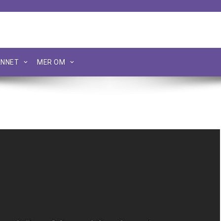
NNET
MER OM