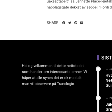
uakseptabelt," sa Jennette Place-leietak
nabolagsgate dekket av søppel. "Fordi du 
SHARE
SIS
Hei og velkommen til dette nettstedet
J
som handler om interessante emner. Vi
Hvo
håper at alle synes det er ok med alt
Net
man vil observere på Translogic.
Gu
N
Jul
Gri