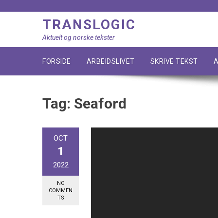
Skip
to
TRANSLOGIC
content
Aktuelt og norske tekster
FORSIDE
ARBEIDSLIVET
SKRIVE TEKST
A
Tag:
Seaford
OCT
1
2022
NO
COMMEN
TS