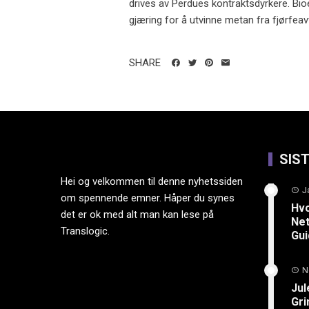
drives av Perdues kontraktsdyrkere. Bio
gjæring for å utvinne metan fra fjørfeav
SHARE
SIS
Hei og velkommen til denne nyhetssiden
J
om spennende emner. Håper du synes
Hvo
det er ok med alt man kan lese på
Net
Translogic.
Gu
N
Jul
Gri