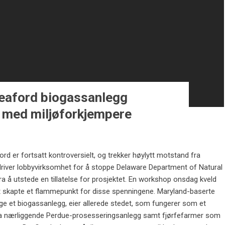
eaford biogassanlegg
 med miljøforkjempere
ord er fortsatt kontroversielt, og trekker høylytt motstand fra
driver lobbyvirksomhet for å stoppe Delaware Department of Natural
 å utstede en tillatelse for prosjektet. En workshop onsdag kveld
t skapte et flammepunkt for disse spenningene. Maryland-baserte
e et biogassanlegg, eier allerede stedet, som fungerer som et
fra nærliggende Perdue-prosesseringsanlegg samt fjørfefarmer som