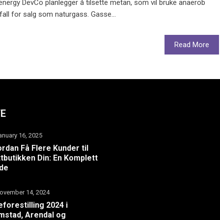
energy DevCo planlegger å tilsette metan, som vil bruke anaerob
fall for salg som naturgass. Gasse...
Read More
TE
anuary 16, 2025
rdan Få Flere Kunder til
tbutikken Din: En Komplett
ide
ovember 14, 2024
eforestilling 2024 i
mstad, Arendal og