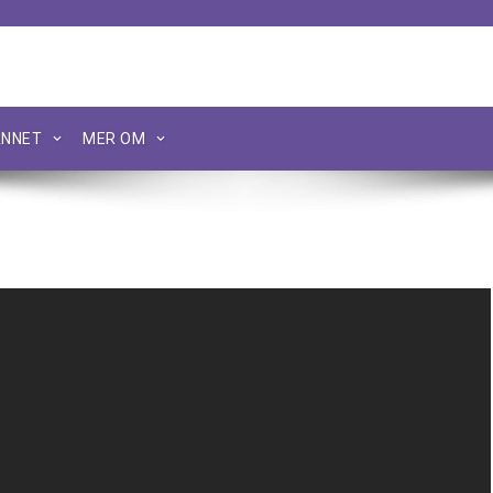
NNET
MER OM