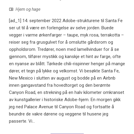
Hjem og hage
[ad_1] 14. september 2022 Adobe-strukturene til Santa Fe
ser ut til å være en forlengelse av selve jorden. Buede
vegger i varme ørkenfarger – taupe, myk rosa, terrakotta –
reiser seg fra grusgulvet for å omslutte gårdsrom og
oppholdsrom. Tredører, noen med lamellvinduer for å se
gjennom, tilfører mystikk og kanskje et hint av farge, ofte
en nyanse av blått. Tørkede chili-rispinner henger på mange
dører, et tegn på lykke og velkomst. Vi besøkte Santa Fe,
New Mexico i slutten av august og bodde på en Airbnb
innen gangavstand fra hovedtorget og den berømte
Canyon Road, en strekning på en halv kilometer omkranset
av kunstgallerier i historiske Adobe-hjem. En morgen gikk
jeg ned Palace Avenue til Canyon Road og fortsatte å
beundre de vakre dørene og veggene til husene jeg
passerte. Vi...