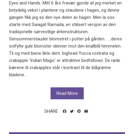
Eyes and Hands. Mitt 6 års fravær gjorde at jeg merket en
betydelig vekst i plantene og staudene i hagen, og denne
gangen fikk jeg se den nye delen av hagen. Men la oss
starte med Swagat Ramada, en stilisert versjon av den
tradisjonelle sørvestlige ørkenstrukturen.
Sensommerstauder blomstret i potter på gården... …deres
solfylte gule blomster skinner mot den knallblå himmelen.
Til og med biene likte dem. bighead Yucca rostrata og
crabapple 'Indian Magic' er attraktive bedfellows. De røde
bærene til crabapples står i kontrast til de blågrønne
bladene...
Read More
SHARE