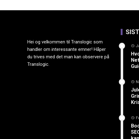
SIS
Hei og velkommen til Translogic som
J
handler om interessante emner! Håper
Hvo
du trives med det man kan observere på
Net
Translogic.
Gu
N
Jul
Gri
Kri
F
Boo
SEO
kan