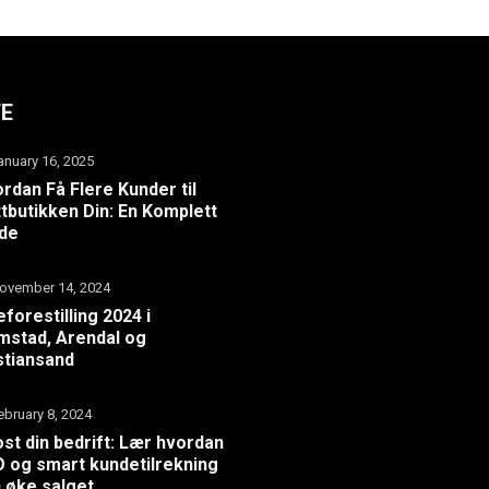
TE
anuary 16, 2025
rdan Få Flere Kunder til
tbutikken Din: En Komplett
ide
ovember 14, 2024
eforestilling 2024 i
mstad, Arendal og
stiansand
ebruary 8, 2024
st din bedrift: Lær hvordan
 og smart kundetilrekning
 øke salget