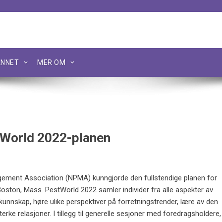
NNET
MER OM
tWorld 2022-planen
ement Association (NPMA) kunngjorde den fullstendige planen for
 Boston, Mass. PestWorld 2022 samler individer fra alle aspekter av
kunnskap, høre ulike perspektiver på forretningstrender, lære av den
rke relasjoner. I tillegg til generelle sesjoner med foredragsholdere,