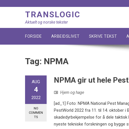
Skip
to
TRANSLOGIC
content
Aktuelt og norske tekster
FORSIDE
ARBEIDSLIVET
SKRIVE TEKST
A
Tag:
NPMA
NPMA gir ut hele Pes
AUG
4
Hjem og hage
2022
[ad_1] Foto: NPMA National Pest Manag
NO
PestWorld 2022 fra 11. til 14. oktober i
COMMEN
skadedyrbekjempelse for å dele taktisk 
TS
nyeste tekniske forskningen og bygge ste