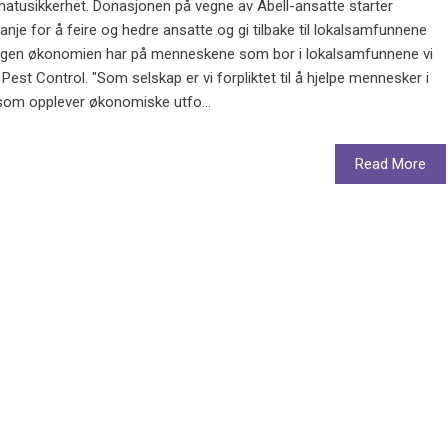
atusikkerhet. Donasjonen på vegne av Abell-ansatte starter
nje for å feire og hedre ansatte og gi tilbake til lokalsamfunnene
kningen økonomien har på menneskene som bor i lokalsamfunnene vi
l Pest Control. "Som selskap er vi forpliktet til å hjelpe mennesker i
de som opplever økonomiske utfo...
Read More