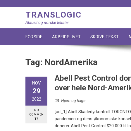
Skip
to
TRANSLOGIC
content
Aktuelt og norske tekster
FORSIDE
ARBEIDSLIVET
SKRIVE TEKST
A
Tag:
NordAmerika
Abell Pest Control don
NOV
over hele Nord-Ameri
29
2022
Hjem og hage
NO
[ad_1] Abell Skadedyrkontroll TORONTO
COMMEN
pandemien og dens økonomiske konsekven
TS
donerer Abell Pest Control $20 000 til l