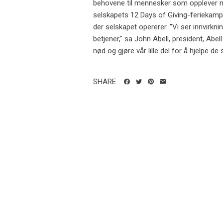
behovene til mennesker som opplever m
selskapets 12 Days of Giving-feriekampa
der selskapet opererer. "Vi ser innvir
betjener," sa John Abell, president, Abel
nød og gjøre vår lille del for å hjelpe 
SHARE