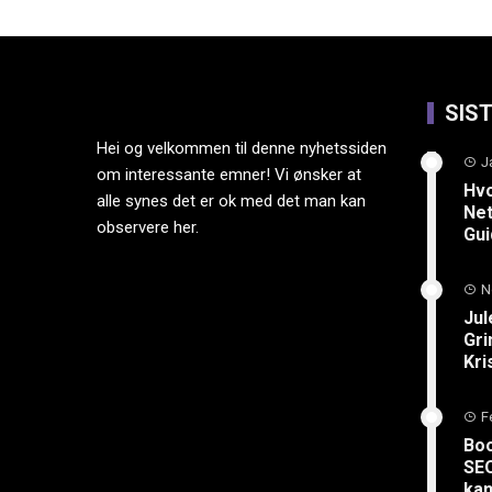
SIS
Hei og velkommen til denne nyhetssiden
J
om interessante emner! Vi ønsker at
Hvo
alle synes det er ok med det man kan
Net
observere her.
Gu
N
Jul
Gri
Kri
F
Boo
SEO
kan