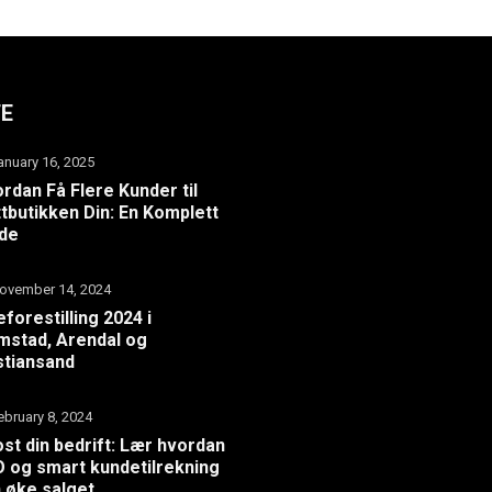
TE
anuary 16, 2025
rdan Få Flere Kunder til
tbutikken Din: En Komplett
ide
ovember 14, 2024
eforestilling 2024 i
mstad, Arendal og
stiansand
ebruary 8, 2024
st din bedrift: Lær hvordan
 og smart kundetilrekning
 øke salget