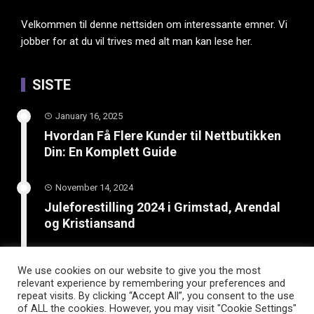
Velkommen til denne nettsiden om interessante emner. Vi
jobber for at du vil trives med alt man kan lese her.
SISTE
January 16, 2025
Hvordan Få Flere Kunder til Nettbutikken
Din: En Komplett Guide
November 14, 2024
Juleforestilling 2024 i Grimstad, Arendal
og Kristiansand
February 8, 2024
We use cookies on our website to give you the most
Boost din bedrift: Lær hvordan SEO og
relevant experience by remembering your preferences and
smart kundetilrekning kan øke salget
repeat visits. By clicking “Accept All”, you consent to the use
of ALL the cookies. However, you may visit "Cookie Settings"