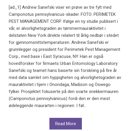
[ad_1] Andrew Sanefski viser en prøve av tre fylt med
Camponotus pennsylvanicus-skader. FOTO: PERIMETEK
PEST MANAGEMENT CORP. Ifølge en ny studie publisert i
vår, er alvorlighetsgraden av tømmermauraktivitet i
delstaten New York direkte relatert til årlig nedbør i stedet
for gjennomsnittstemperaturen. Andrew Sanefski er
grunnlegger og president for Perimetek Pest Management
Corp., med base i East Syracuse, NY. Han er også
hovedforsker for firmaets Urban Entomology Laboratory.
Sanefski og teamet hans baserte sin forskning på fire år
med data samlet om hyppigheten og alvorlighetsgraden av
mauraktivitet i hjem i Onondaga, Madison og Oswego
fylker. Prosjektet fokuserte på den svarte snekkermauren
(Camponotus pennsylvanicus) fordi den er den mest
ødeleggende maurarten i regionen. I føl...
Read More