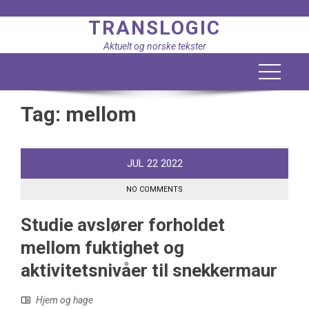
Skip
TRANSLOGIC
to
content
Aktuelt og norske tekster
Tag:
mellom
JUL
22
2022
NO COMMENTS
Studie avslører forholdet
mellom fuktighet og
aktivitetsnivåer til snekkermaur
Hjem og hage