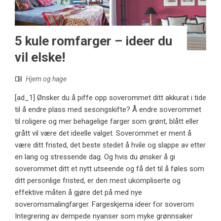
5 kule romfarger – ideer du
vil elske!
Hjem og hage
[ad_1] Ønsker du å piffe opp soverommet ditt akkurat i tide
til å endre plass med sesongskifte? Å endre soverommet
til roligere og mer behagelige farger som grønt, blått eller
grått vil være det ideelle valget. Soverommet er ment å
være ditt fristed, det beste stedet å hvile og slappe av etter
en lang og stressende dag. Og hvis du ønsker å gi
soverommet ditt et nytt utseende og få det til å føles som
ditt personlige fristed, er den mest ukompliserte og
effektive måten å gjøre det på med nye
soveromsmalingfarger. Fargeskjema ideer for soverom
Integrering av dempede nyanser som myke grønnsaker