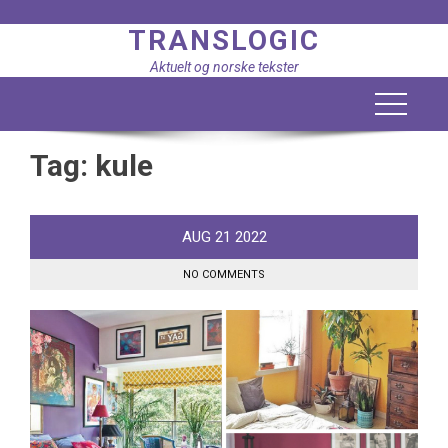
Skip
TRANSLOGIC
to
content
Aktuelt og norske tekster
Tag:
kule
AUG
21
2022
NO COMMENTS