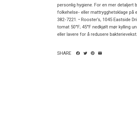
personlig hygiene. For en mer detaljert be
folkehelse- eller mattrygghetsklage på 
382-7221. • Rooster's, 1045 Eastside Driv
tomat 50°F; 45°F nedkjølt mør kylling unde
eller lavere for å redusere bakterievekst. 
SHARE