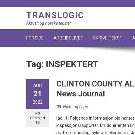
Skip
to
TRANSLOGIC
content
Aktuelt og norske tekster
FORSIDE
ARBEIDSLIVET
SKRIVE TEKST
A
Tag:
INSPEKTERT
CLINTON COUNTY ALB
AUG
News Journal
21
2022
Hjem og hage
NO
[ad_1] Følgende informasjon ble hentet
COMMEN
TS
inspeksjonsrapporter. Brudd er enten kriti
matforurensning, sykdom eller en miljømes