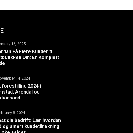
TE
anuary 16, 2025
rdan Få Flere Kunder til
tbutikken Din: En Komplett
ide
ovember 14, 2024
eforestilling 2024 i
mstad, Arendal og
stiansand
ebruary 8, 2024
st din bedrift: Lær hvordan
 og smart kundetilrekning
 øke salget