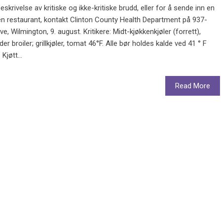
skrivelse av kritiske og ikke-kritiske brudd, eller for å sende inn en
en restaurant, kontakt Clinton County Health Department på 937-
e, Wilmington, 9. august. Kritikere: Midt-kjøkkenkjøler (forrett),
r broiler; grillkjøler, tomat 46°F. Alle bør holdes kalde ved 41 ° F
Kjøtt...
Read More