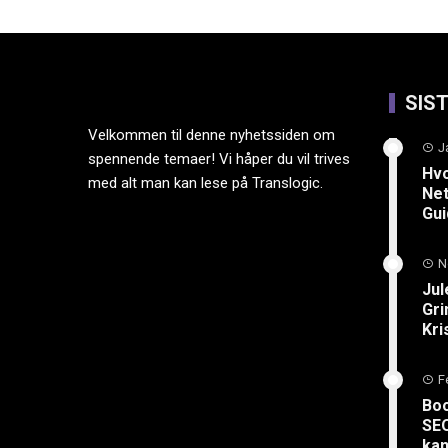
SIS
Velkommen til denne nyhetssiden om
J
spennende temaer! Vi håper du vil trives
Hvo
med alt man kan lese på Translogic.
Net
Gu
N
Jul
Gri
Kri
F
Boo
SEO
kan