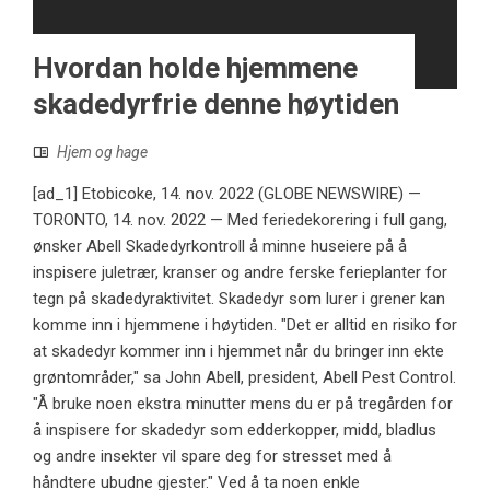
Hvordan holde hjemmene
skadedyrfrie denne høytiden
Hjem og hage
[ad_1] Etobicoke, 14. nov. 2022 (GLOBE NEWSWIRE) —
TORONTO, 14. nov. 2022 — Med feriedekorering i full gang,
ønsker Abell Skadedyrkontroll å minne huseiere på å
inspisere juletrær, kranser og andre ferske ferieplanter for
tegn på skadedyraktivitet. Skadedyr som lurer i grener kan
komme inn i hjemmene i høytiden. "Det er alltid en risiko for
at skadedyr kommer inn i hjemmet når du bringer inn ekte
grøntområder," sa John Abell, president, Abell Pest Control.
"Å bruke noen ekstra minutter mens du er på tregården for
å inspisere for skadedyr som edderkopper, midd, bladlus
og andre insekter vil spare deg for stresset med å
håndtere ubudne gjester." Ved å ta noen enkle