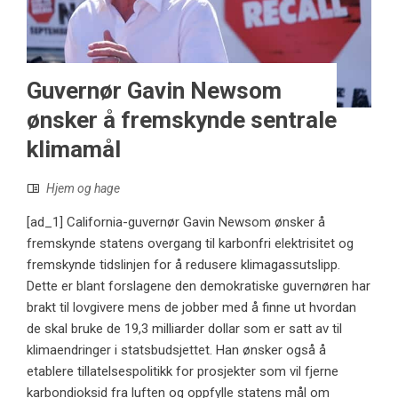
Guvernør Gavin Newsom
ønsker å fremskynde sentrale
klimamål
Hjem og hage
[ad_1] California-guvernør Gavin Newsom ønsker å
fremskynde statens overgang til karbonfri elektrisitet og
fremskynde tidslinjen for å redusere klimagassutslipp.
Dette er blant forslagene den demokratiske guvernøren har
brakt til lovgivere mens de jobber med å finne ut hvordan
de skal bruke de 19,3 milliarder dollar som er satt av til
klimaendringer i statsbudsjettet. Han ønsker også å
etablere tillatelsespolitikk for prosjekter som vil fjerne
karbondioksid fra luften og oppfylle statens mål om