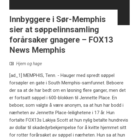
Innbyggere i Sør-Memphis
sier at søppelinnsamling
forårsaker gnagere – FOX13
News Memphis
Hjem og hage
[ad_1] MEMPHIS, Tenn. - Hauger med spredt søppel
forsøpler en gate i South Memphis-samfunnet. Beboere
der sa at de har bedt om en løsning flere ganger, men det
er fortsatt søppel i 600-blokken til Jennette Place. En
beboer, som valgte å være anonym, sa at hun har bodd i
nærheten av Jennette Place-leilighetene i 17 år. Hun
fortalte FOX13s Lakiya Scott at hun nylig betalte hundrevis
av dollar til skadedyrbekjempelse for å kvitte hjemmet sitt
for rotter forårsaket av søppel i nærheten. Hun sa at hun