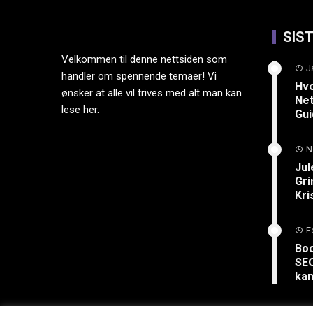
SIS
Velkommen til denne nettsiden som
J
handler om spennende temaer! Vi
Hvo
ønsker at alle vil trives med alt man kan
Net
lese her.
Gu
N
Jul
Gri
Kri
F
Boo
SEO
kan