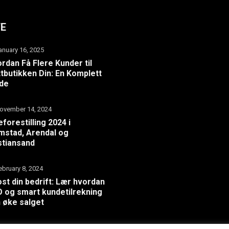
TE
anuary 16, 2025
rdan Få Flere Kunder til
tbutikken Din: En Komplett
ide
ovember 14, 2024
eforestilling 2024 i
mstad, Arendal og
stiansand
ebruary 8, 2024
st din bedrift: Lær hvordan
 og smart kundetilrekning
 øke salget