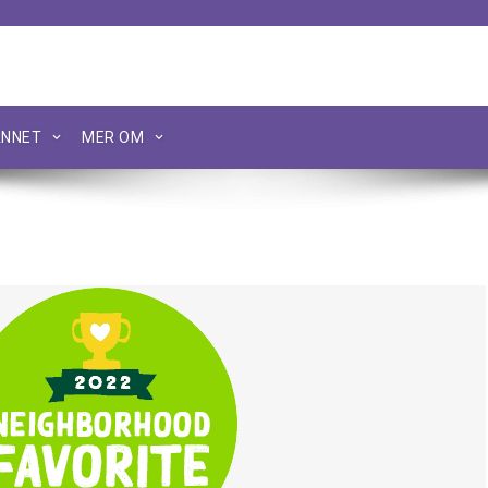
NNET
MER OM