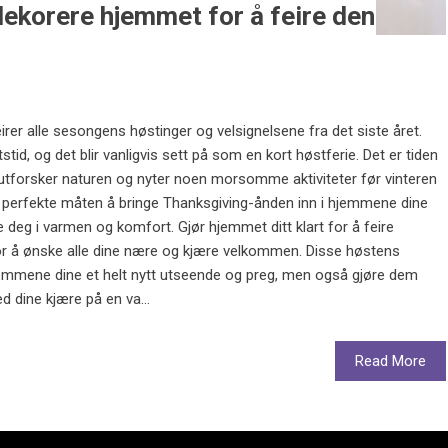
dekorere hjemmet for å feire den
g
rer alle sesongens høstinger og velsignelsene fra det siste året.
etstid, og det blir vanligvis sett på som en kort høstferie. Det er tiden
 utforsker naturen og nyter noen morsomme aktiviteter før vinteren
n perfekte måten å bringe Thanksgiving-ånden inn i hjemmene dine
e deg i varmen og komfort. Gjør hjemmet ditt klart for å feire
or å ønske alle dine nære og kjære velkommen. Disse høstens
hjemmene dine et helt nytt utseende og preg, men også gjøre dem
 dine kjære på en va...
Read More