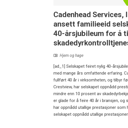
Cadenhead Services, I
ansett familieeid selsk
40-årsjubileum for å t
skadedyrkontrolltjene
Hjem og hage
[ad_1] Selskapet feiret nylig 40-årsjubil
med mange års omfattende erfaring. Cade
fullført 40 år i virksomheten, og tilbyr 
Crestview, har selskapet oppnådd presti
mindre enn 10 prosent av skadedyrbekje
er glade for å feire 40 år i bransjen, og
har oppnådd utallige prestasjoner som 
selskapet oppnådd utallige prestasjoner 