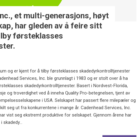
nc., et multi-generasjons, høyt
ap, har gleden av å feire sitt
ilby førsteklasses
ster.
eum og er kjent for å tilby førsteklasses skadedyrkontrolltjenester
nhead Services, Inc. ble grunnlagt i 1983 og er stolt over å ha
førsteklasses skadedyrkontrolltjenester. Basert i Nordvest-Florida,
sje og troverdighet ved å inneha Quality Pro-betegnelsen, tjent av
mpelsesselskapene i USA. Selskapet har passert flere milepæler og
 skilt seg ut fra konkurrentene i mange år. Cadenhead Services, Inc.
har vist seg ekstremt produktive for selskapet. Gjennom årene har
i skadedy...