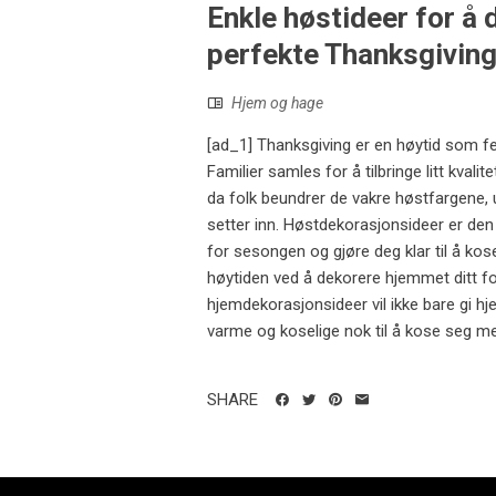
Enkle høstideer for å 
perfekte Thanksgivin
Hjem og hage
[ad_1] Thanksgiving er en høytid som fei
Familier samles for å tilbringe litt kvalit
da folk beundrer de vakre høstfargene,
setter inn. Høstdekorasjonsideer er de
for sesongen og gjøre deg klar til å kos
høytiden ved å dekorere hjemmet ditt f
hjemdekorasjonsideer vil ikke bare gi 
varme og koselige nok til å kose seg med
SHARE