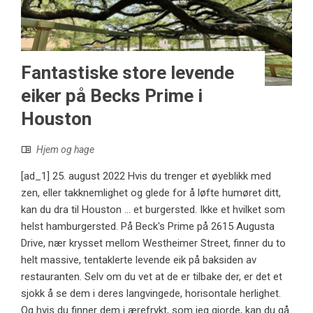
Fantastiske store levende
eiker på Becks Prime i
Houston
Hjem og hage
[ad_1] 25. august 2022 Hvis du trenger et øyeblikk med
zen, eller takknemlighet og glede for å løfte humøret ditt,
kan du dra til Houston ... et burgersted. Ikke et hvilket som
helst hamburgersted. På Beck's Prime på 2615 Augusta
Drive, nær krysset mellom Westheimer Street, finner du to
helt massive, tentaklerte levende eik på baksiden av
restauranten. Selv om du vet at de er tilbake der, er det et
sjokk å se dem i deres langvingede, horisontale herlighet.
Og hvis du finner dem i ærefrykt, som jeg gjorde, kan du gå