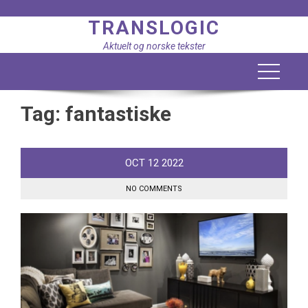
Skip
TRANSLOGIC
to
content
Aktuelt og norske tekster
Tag:
fantastiske
OCT
12
2022
NO COMMENTS