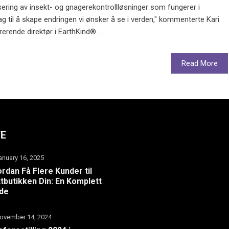
ering av insekt- og gnagerekontrollløsninger som fungerer i
g til å skape endringen vi ønsker å se i verden," kommenterte Kari
rende direktør i EarthKind®. ...
Read More
TE
anuary 16, 2025
rdan Få Flere Kunder til
tbutikken Din: En Komplett
ide
ovember 14, 2024