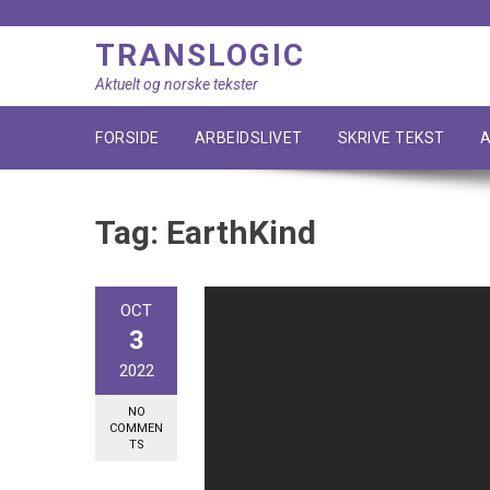
Skip
to
TRANSLOGIC
content
Aktuelt og norske tekster
FORSIDE
ARBEIDSLIVET
SKRIVE TEKST
A
Tag:
EarthKind
OCT
3
2022
NO
COMMEN
TS