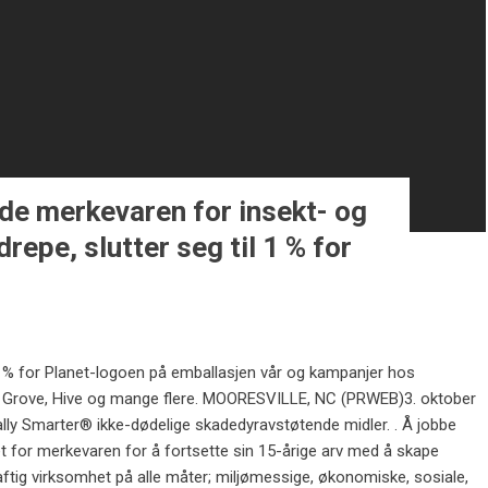
de merkevaren for insekt- og
repe, slutter seg til 1 % for
 1% for Planet-logoen på emballasjen vår og kampanjer hos
, Grove, Hive og mange flere. MOORESVILLE, NC (PRWEB)3. oktober
lly Smarter® ikke-dødelige skadedyravstøtende midler. . Å jobbe
 for merkevaren for å fortsette sin 15-årige arv med å skape
tig virksomhet på alle måter; miljømessige, økonomiske, sosiale,