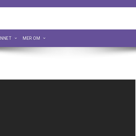
NNET
MER OM