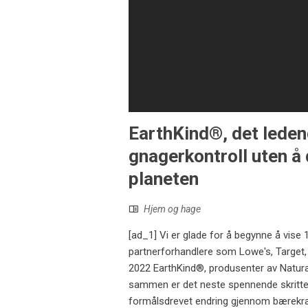
EarthKind®, det leden
gnagerkontroll uten å d
planeten
Hjem og hage
[ad_1] Vi er glade for å begynne å vise
partnerforhandlere som Lowe's, Target
2022 EarthKind®, produsenter av Natura
sammen er det neste spennende skrittet
formålsdrevet endring gjennom bærekraf