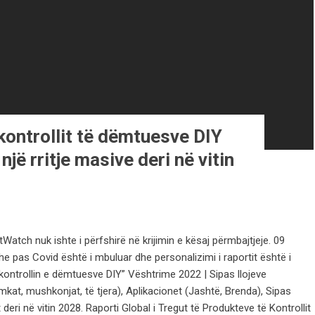
kontrollit të dëmtuesve DIY
jë rritje masive deri në vitin
atch nuk ishte i përfshirë në krijimin e kësaj përmbajtjeje. 09
 pas Covid është i mbuluar dhe personalizimi i raportit është i
ontrollin e dëmtuesve DIY” Vështrime 2022 | Sipas llojeve
çimkat, mushkonjat, të tjera), Aplikacionet (Jashtë, Brenda), Sipas
eri në vitin 2028. Raporti Global i Tregut të Produkteve të Kontrollit