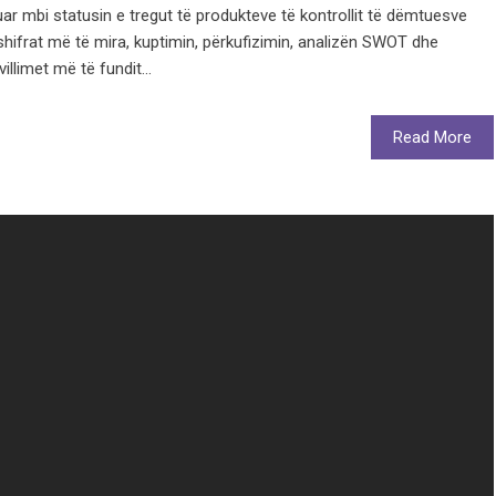
ar mbi statusin e tregut të produkteve të kontrollit të dëmtuesve
hifrat më të mira, kuptimin, përkufizimin, analizën SWOT dhe
llimet më të fundit...
Read More