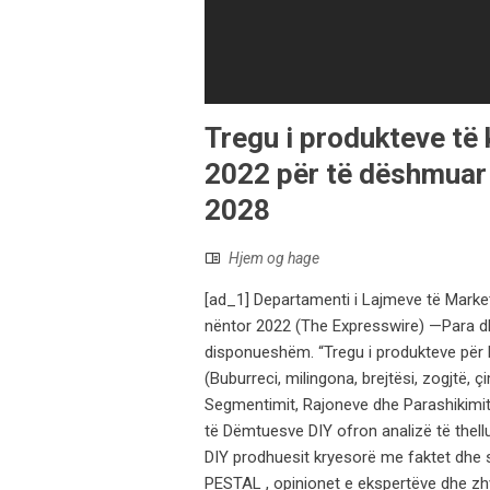
Tregu i produkteve të 
2022 për të dëshmuar n
2028
Hjem og hage
[ad_1] Departamenti i Lajmeve të MarketW
nëntor 2022 (The Expresswire) —Para dhe
disponueshëm. “Tregu i produkteve për k
(Buburreci, milingona, brejtësi, zogjtë, 
Segmentimit, Rajoneve dhe Parashikimit d
të Dëmtuesve DIY ofron analizë të thellu
DIY prodhuesit kryesorë me faktet dhe s
PESTAL , opinionet e ekspertëve dhe zhvi