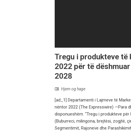
Tregu i produkteve të 
2022 për të dëshmuar n
2028
Hjem og hage
[ad_1] Departamenti i Lajmeve të MarketW
nëntor 2022 (The Expresswire) —Para dhe
disponueshëm. “Tregu i produkteve për k
(Buburreci, milingona, brejtësi, zogjtë, 
Segmentimit, Rajoneve dhe Parashikimit d