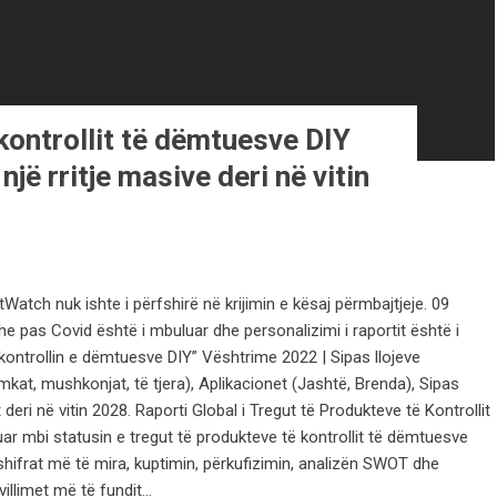
kontrollit të dëmtuesve DIY
jë rritje masive deri në vitin
atch nuk ishte i përfshirë në krijimin e kësaj përmbajtjeje. 09
 pas Covid është i mbuluar dhe personalizimi i raportit është i
ontrollin e dëmtuesve DIY” Vështrime 2022 | Sipas llojeve
çimkat, mushkonjat, të tjera), Aplikacionet (Jashtë, Brenda), Sipas
eri në vitin 2028. Raporti Global i Tregut të Produkteve të Kontrollit
ar mbi statusin e tregut të produkteve të kontrollit të dëmtuesve
hifrat më të mira, kuptimin, përkufizimin, analizën SWOT dhe
llimet më të fundit...