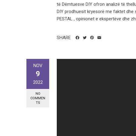
të Dëmtuesve DIY ofron analizë të thellu
DIY prodhuesit kryesorë me faktet dhe s
PESTAL , opinionet e ekspertëve dhe zhvi
SHARE
NOV
9
2022
NO
COMMEN
TS