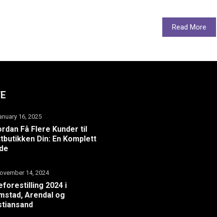
Read More
TE
anuary 16, 2025
rdan Få Flere Kunder til
tbutikken Din: En Komplett
ide
ovember 14, 2024
eforestilling 2024 i
mstad, Arendal og
stiansand