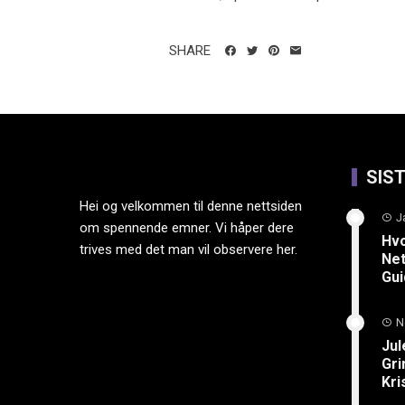
SHARE
SIS
Hei og velkommen til denne nettsiden
J
om spennende emner. Vi håper dere
Hvo
trives med det man vil observere her.
Net
Gu
N
Jul
Gri
Kri