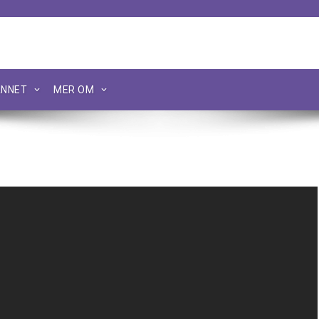
NNET
MER OM