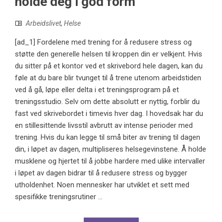
holde deg i god form
Arbeidslivet
,
Helse
[ad_1] Fordelene med trening for å redusere stress og
støtte den generelle helsen til kroppen din er velkjent. Hvis
du sitter på et kontor ved et skrivebord hele dagen, kan du
føle at du bare blir tvunget til å trene utenom arbeidstiden
ved å gå, løpe eller delta i et treningsprogram på et
treningsstudio. Selv om dette absolutt er nyttig, forblir du
fast ved skrivebordet i timevis hver dag. I hovedsak har du
en stillesittende livsstil avbrutt av intense perioder med
trening. Hvis du kan legge til små biter av trening til dagen
din, i løpet av dagen, multipliseres helsegevinstene. Å holde
musklene og hjertet til å jobbe hardere med ulike intervaller
i løpet av dagen bidrar til å redusere stress og bygger
utholdenhet. Noen mennesker har utviklet et sett med
spesifikke treningsrutiner ...