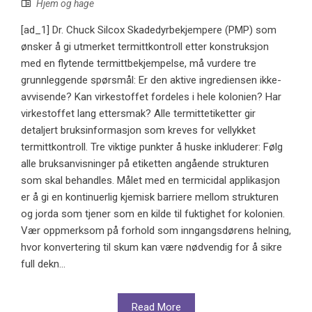
Hjem og hage
[ad_1] Dr. Chuck Silcox Skadedyrbekjempere (PMP) som
ønsker å gi utmerket termittkontroll etter konstruksjon
med en flytende termittbekjempelse, må vurdere tre
grunnleggende spørsmål: Er den aktive ingrediensen ikke-
avvisende? Kan virkestoffet fordeles i hele kolonien? Har
virkestoffet lang ettersmak? Alle termittetiketter gir
detaljert bruksinformasjon som kreves for vellykket
termittkontroll. Tre viktige punkter å huske inkluderer: Følg
alle bruksanvisninger på etiketten angående strukturen
som skal behandles. Målet med en termicidal applikasjon
er å gi en kontinuerlig kjemisk barriere mellom strukturen
og jorda som tjener som en kilde til fuktighet for kolonien.
Vær oppmerksom på forhold som inngangsdørens helning,
hvor konvertering til skum kan være nødvendig for å sikre
full dekn...
Read More