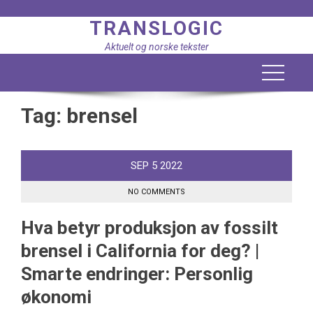
Skip
TRANSLOGIC
to
content
Aktuelt og norske tekster
Tag:
brensel
SEP
5
2022
NO COMMENTS
Hva betyr produksjon av fossilt
brensel i California for deg? |
Smarte endringer: Personlig
økonomi