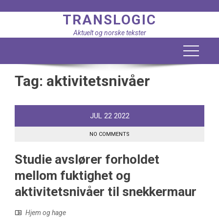
Skip
TRANSLOGIC
to
content
Aktuelt og norske tekster
Tag:
aktivitetsnivåer
JUL
22
2022
NO COMMENTS
Studie avslører forholdet
mellom fuktighet og
aktivitetsnivåer til snekkermaur
Hjem og hage