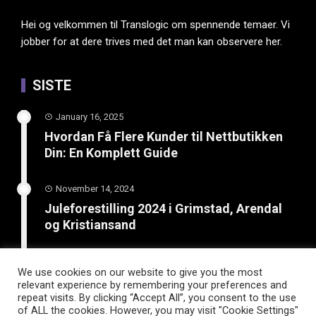
Hei og velkommen til Translogic om spennende temaer. Vi
jobber for at dere trives med det man kan observere her.
SISTE
January 16, 2025
Hvordan Få Flere Kunder til Nettbutikken
Din: En Komplett Guide
November 14, 2024
Juleforestilling 2024 i Grimstad, Arendal
og Kristiansand
February 8, 2024
We use cookies on our website to give you the most
Boost din bedrift: Lær hvordan SEO og
relevant experience by remembering your preferences and
smart kundetilrekning kan øke salget
repeat visits. By clicking “Accept All”, you consent to the use
of ALL the cookies. However, you may visit "Cookie Settings"