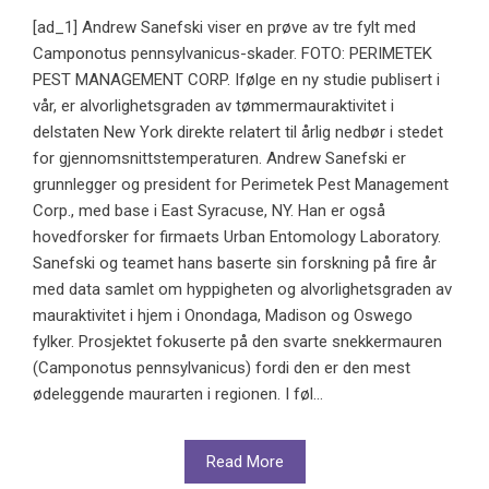
[ad_1] Andrew Sanefski viser en prøve av tre fylt med
Camponotus pennsylvanicus-skader. FOTO: PERIMETEK
PEST MANAGEMENT CORP. Ifølge en ny studie publisert i
vår, er alvorlighetsgraden av tømmermauraktivitet i
delstaten New York direkte relatert til årlig nedbør i stedet
for gjennomsnittstemperaturen. Andrew Sanefski er
grunnlegger og president for Perimetek Pest Management
Corp., med base i East Syracuse, NY. Han er også
hovedforsker for firmaets Urban Entomology Laboratory.
Sanefski og teamet hans baserte sin forskning på fire år
med data samlet om hyppigheten og alvorlighetsgraden av
mauraktivitet i hjem i Onondaga, Madison og Oswego
fylker. Prosjektet fokuserte på den svarte snekkermauren
(Camponotus pennsylvanicus) fordi den er den mest
ødeleggende maurarten i regionen. I føl...
Read More