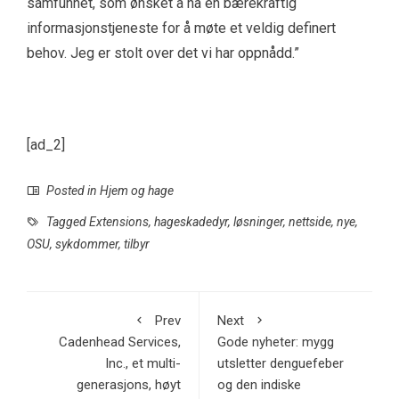
samfunnet, som ønsket å ha en bærekraftig
informasjonstjeneste for å møte et veldig definert
behov. Jeg er stolt over det vi har oppnådd.”
[ad_2]
Posted in
Hjem og hage
Tagged
Extensions
,
hageskadedyr
,
løsninger
,
nettside
,
nye
,
OSU
,
sykdommer
,
tilbyr
Prev
Next
Cadenhead Services,
Gode ​​nyheter: mygg
Inc., et multi-
utsletter denguefeber
generasjons, høyt
og den indiske