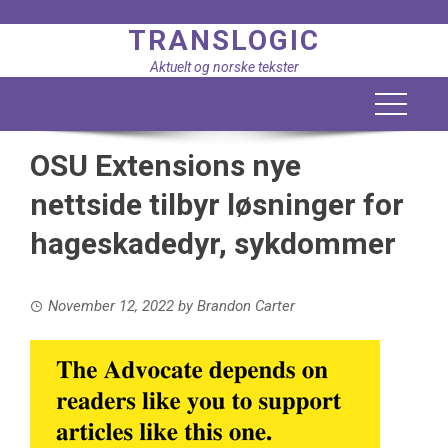
Skip
TRANSLOGIC
to
content
Aktuelt og norske tekster
OSU Extensions nye
nettside tilbyr løsninger for
hageskadedyr, sykdommer
November 12, 2022
by
Brandon Carter