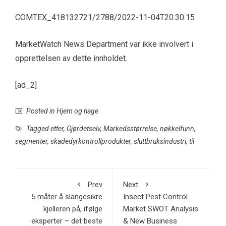
COMTEX_418132721/2788/2022-11-04T20:30:15
MarketWatch News Department var ikke involvert i
opprettelsen av dette innholdet.
[ad_2]
Posted in
Hjem og hage
Tagged
etter
,
Gjørdetselv
,
Markedsstørrelse
,
nøkkelfunn
,
segmenter
,
skadedyrkontrollprodukter
,
sluttbruksindustri
,
til
Prev
Next
5 måter å slangesikre
Insect Pest Control
kjelleren på, ifølge
Market SWOT Analysis
eksperter – det beste
& New Business