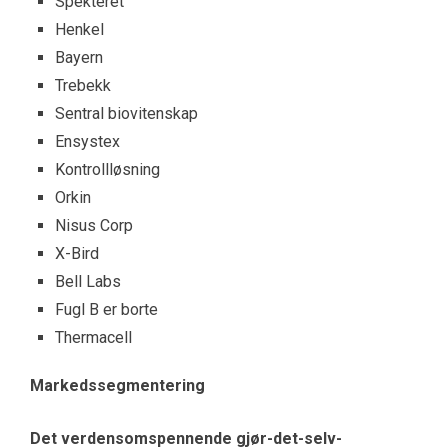
Spekteret
Henkel
Bayern
Trebekk
Sentral biovitenskap
Ensystex
Kontrollløsning
Orkin
Nisus Corp
X-Bird
Bell Labs
Fugl B er borte
Thermacell
Markedssegmentering
Det verdensomspennende gjør-det-selv-