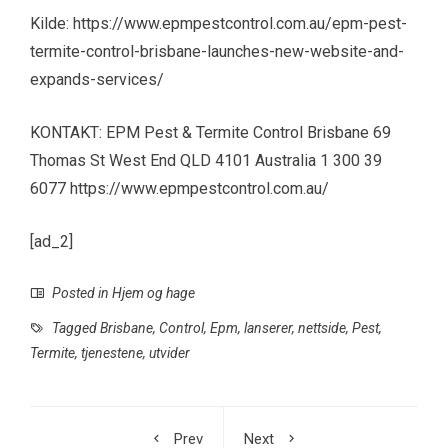
Kilde: https://www.epmpestcontrol.com.au/epm-pest-
termite-control-brisbane-launches-new-website-and-
expands-services/
KONTAKT: EPM Pest & Termite Control Brisbane 69
Thomas St West End QLD 4101 Australia 1 300 39
6077 https://www.epmpestcontrol.com.au/
[ad_2]
Posted in
Hjem og hage
Tagged
Brisbane
,
Control
,
Epm
,
lanserer
,
nettside
,
Pest
,
Termite
,
tjenestene
,
utvider
Prev
Next