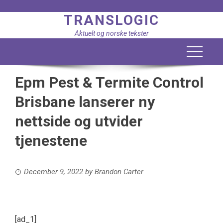
Skip
TRANSLOGIC
to
content
Aktuelt og norske tekster
Epm Pest & Termite Control
Brisbane lanserer ny
nettside og utvider
tjenestene
December 9, 2022
by
Brandon Carter
[ad_1]