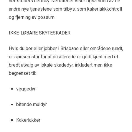
nettstedets nettsky. Nettstedet viser også noen av de
andre nye tjenestene som tilbys, som kakerlakkkontroll
og fjerning av possum.
IKKE-LØBARE SKYTESKADER
Hvis du bor eller jobber i Brisbane eller områdene rundt,
er sjansen stor for at du allerede er godt kjent med et
bredt utvalg av lokale skadedyr, inkludert men ikke
begrenset til:
veggedyr
bitende muldyr
Kakerlakker