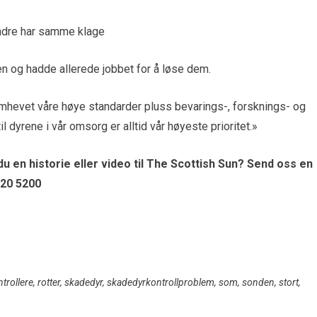
en og hadde allerede jobbet for å løse dem.
mhevet våre høye standarder pluss bevarings-, forsknings- og
dyrene i vår omsorg er alltid vår høyeste prioritet.»
u en historie eller video til The Scottish Sun? Send oss ​​en
420 5200
trollere
,
rotter
,
skadedyr
,
skadedyrkontrollproblem
,
som
,
sonden
,
stort
,