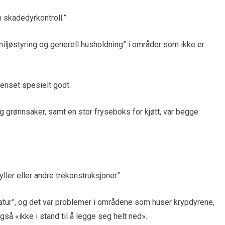
skadedyrkontroll.”
miljøstyring og generell husholdning” i områder som ikke er
renset spesielt godt.
g grønnsaker, samt en stor fryseboks for kjøtt, var begge
yller eller andre trekonstruksjoner”.
atur”, og det var problemer i områdene som huser krypdyrene,
så «ikke i stand til å legge seg helt ned».