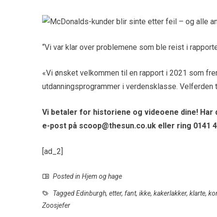
“Vi var klar over problemene som ble reist i rapport
«Vi ønsket velkommen til en rapport i 2021 som fre
utdanningsprogrammer i verdensklasse. Velferden til 
Vi betaler for historiene og videoene dine! Har d
e-post på
scoop@thesun.co.uk
eller ring 0141 
[ad_2]
Posted in
Hjem og hage
Tagged
Edinburgh
,
etter
,
fant
,
ikke
,
kakerlakker
,
klarte
,
kon
Zoosjefer