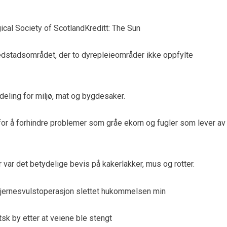
gical Society of Scotland
Kreditt: The Sun
vedstadsområdet, der to dyrepleieområder ikke oppfylte
vdeling for miljø, mat og bygdesaker.
k” for å forhindre problemer som gråe ekorn og fugler som lever av
er var det betydelige bevis på kakerlakker, mus og rotter.