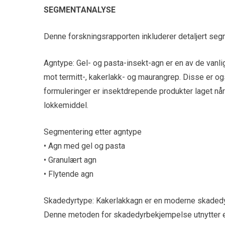
SEGMENTANALYSE
Denne forskningsrapporten inkluderer detaljert seg
Agntype: Gel- og pasta-insekt-agn er en av de vanli
mot termitt-, kakerlakk- og maurangrep. Disse er ogs
formuleringer er insektdrepende produkter laget når
lokkemiddel.
Segmentering etter agntype
• Agn med gel og pasta
• Granulært agn
• Flytende agn
Skadedyrtype: Kakerlakkagn er en moderne skadedy
Denne metoden for skadedyrbekjempelse utnytter ef