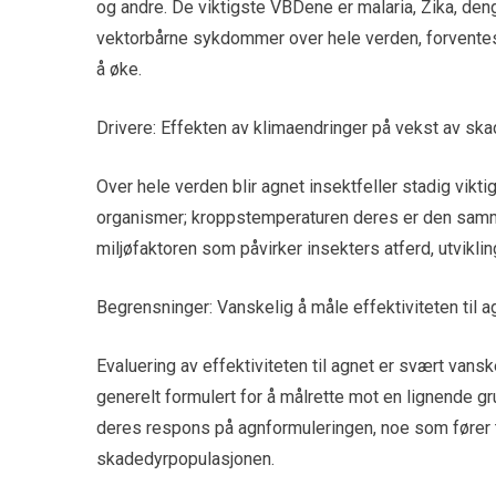
og andre. De viktigste VBDene er malaria, Zika, den
vektorbårne sykdommer over hele verden, forventes 
å øke.
Drivere: Effekten av klimaendringer på vekst av sk
Over hele verden blir agnet insektfeller stadig vik
organismer; kroppstemperaturen deres er den samme
miljøfaktoren som påvirker insekters atferd, utviklin
Begrensninger: Vanskelig å måle effektiviteten til a
Evaluering av effektiviteten til agnet er svært van
generelt formulert for å målrette mot en lignende gr
deres respons på agnformuleringen, noe som fører t
skadedyrpopulasjonen.