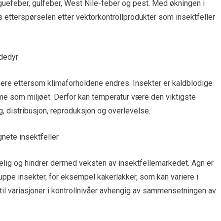
guefeber, gulfeber, West Nile-feber og pest. Med økningen i
etterspørselen etter vektorkontrollprodukter som insektfeller
adedyr
tigere ettersom klimaforholdene endres. Insekter er kaldblodige
 som miljøet. Derfor kan temperatur være den viktigste
g, distribusjon, reproduksjon og overlevelse.
gnete insektfeller
skelig og hindrer dermed veksten av insektfellemarkedet. Agn er
uppe insekter, for eksempel kakerlakker, som kan variere i
il variasjoner i kontrollnivåer avhengig av sammensetningen av