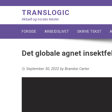
Skip
to
TRANSLOGIC
content
Aktuelt og norske tekster
FORSIDE
ARBEIDSLIVET
SKRIVE TEKST
A
Det globale agnet insektf
September 30, 2022
by
Brandon Carter