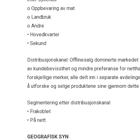
o Oppbevaring av mat
o Landbruk
o Andre
• Hovedkvarter
• Sekund
Distribusjonskanal: Offlinesalg dominerte markedet 
av kundebevissthet og mindre preferanse for nettha
forskjellige merker, alle delt inn i separate avdeli
å utforske og selge produktene sine gjennom dette
Segmentering etter distribusjonskanal
• Frakoblet
• På nett
GEOGRAFISK SYN