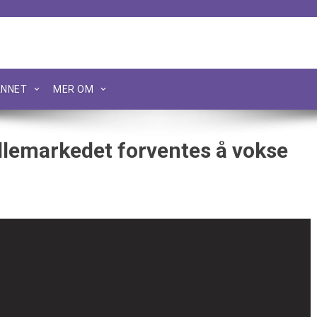
NNET
MER OM
ellemarkedet forventes å vokse