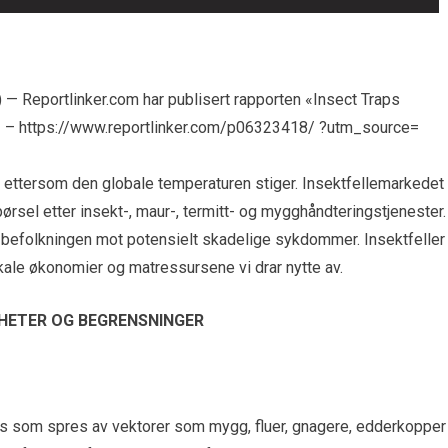
Reportlinker.com har publisert rapporten «Insect Traps
» – https://www.reportlinker.com/p06323418/ ?utm_source=
r ettersom den globale temperaturen stiger. Insektfellemarkedet
rsel etter insekt-, maur-, termitt- og mygghåndteringstjenester.
befolkningen mot potensielt skadelige sykdommer. Insektfeller
 lokale økonomier og matressursene vi drar nytte av.
HETER OG BEGRENSNINGER
s som spres av vektorer som mygg, fluer, gnagere, edderkopper