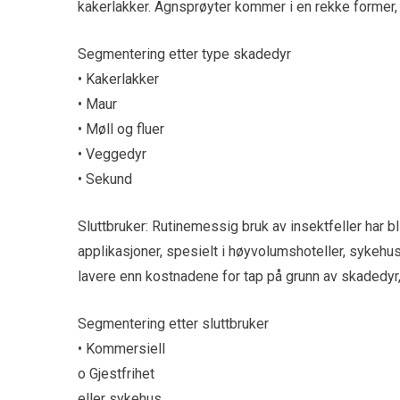
kakerlakker. Agnsprøyter kommer i en rekke former, i
Segmentering etter type skadedyr
• Kakerlakker
• Maur
• Møll og fluer
• Veggedyr
• Sekund
Sluttbruker: Rutinemessig bruk av insektfeller har b
applikasjoner, spesielt i høyvolumshoteller, sykehu
lavere enn kostnadene for tap på grunn av skadedyr
Segmentering etter sluttbruker
• Kommersiell
o Gjestfrihet
eller sykehus