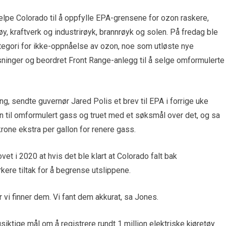
hjelpe Colorado til å oppfylle EPA-grensene for ozon raskere,
, kraftverk og industrirøyk, brannrøyk og solen. På fredag ​​ble
ategori for ikke-oppnåelse av ozon, noe som utløste nye
ensninger og beordret Front Range-anlegg til å selge omformulerte
ng, sendte guvernør Jared Polis et brev til EPA i forrige uke
 til omformulert gass og truet med et søksmål over det, og sa
rone ekstra per gallon for renere gass.
t i 2020 at hvis det ble klart at Colorado falt bak
ere tiltak for å begrense utslippene.
år vi finner dem. Vi fant dem akkurat, sa Jones.
tige mål om å registrere rundt 1 million elektriske kjøretøy