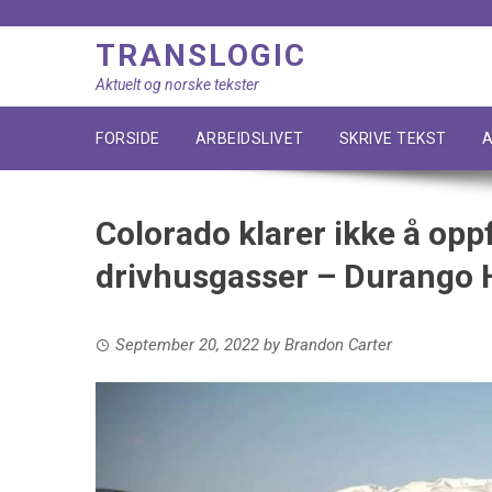
Skip
to
TRANSLOGIC
content
Aktuelt og norske tekster
FORSIDE
ARBEIDSLIVET
SKRIVE TEKST
A
Colorado klarer ikke å oppf
drivhusgasser – Durango 
September 20, 2022
by
Brandon Carter