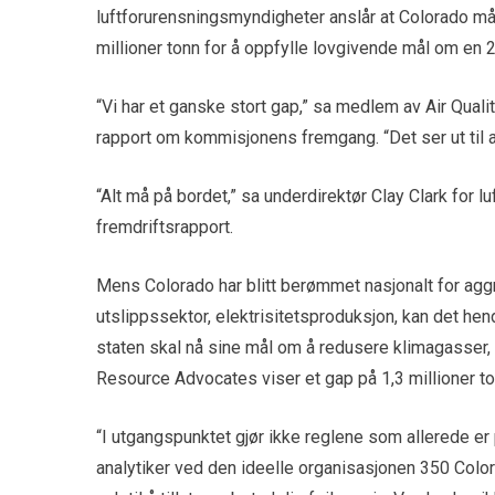
luftforurensningsmyndigheter anslår at Colorado må
millioner tonn for å oppfylle lovgivende mål om en
“Vi har et ganske stort gap,” sa medlem av Air Qual
rapport om kommisjonens fremgang. “Det ser ut til a
“Alt må på bordet,” sa underdirektør Clay Clark for
fremdriftsrapport.
Mens Colorado har blitt berømmet nasjonalt for aggr
utslippssektor, elektrisitetsproduksjon, kan det he
staten skal nå sine mål om å redusere klimagasser, 
Resource Advocates viser et gap på 1,3 millioner to
“I utgangspunktet gjør ikke reglene som allerede er 
analytiker ved den ideelle organisasjonen 350 Colora