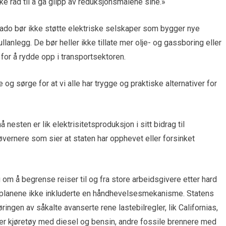
ikke råd til å gå glipp av reduksjonsmålene sine.»
lorado bør ikke støtte elektriske selskaper som bygger nye
llanlegg. De bør heller ikke tillate mer olje- og gassboring eller
for å rydde opp i transportsektoren.
e og sørge for at vi alle har trygge og praktiske alternativer for
nesten er lik elektrisitetsproduksjon i sitt bidrag til
jøvernere som sier at staten har opphevet eller forsinket
g om å begrense reiser til og fra store arbeidsgivere etter hard
e planene ikke inkluderte en håndhevelsesmekanisme. Statens
ringen av såkalte avanserte rene lastebilregler, lik Californias,
atter kjøretøy med diesel og bensin, andre fossile brennere med