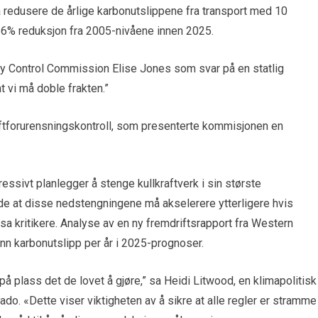
 redusere de årlige karbonutslippene fra transport med 10
 26% reduksjon fra 2005-nivåene innen 2025.
ity Control Commission Elise Jones som svar på en statlig
t vi må doble frakten.”
 luftforurensningskontroll, som presenterte kommisjonen en
essivt planlegger å stenge kullkraftverk i sin største
nde at disse nedstengningene må akselerere ytterligere hvis
sa kritikere. Analyse av en ny fremdriftsrapport fra Western
nn karbonutslipp per år i 2025-prognoser.
på plass det de lovet å gjøre,” sa Heidi Litwood, en klimapolitisk
do. «Dette viser viktigheten av å sikre at alle regler er stramme