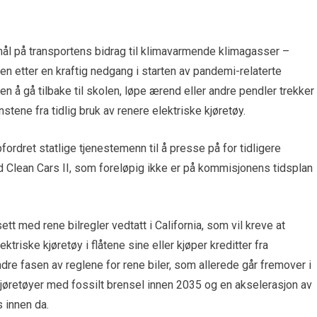
 mål på transportens bidrag til klimavarmende klimagasser –
jen etter en kraftig nedgang i starten av pandemi-relaterte
 å gå tilbake til skolen, løpe ærend eller andre pendler trekker
ene fra tidlig bruk av renere elektriske kjøretøy.
dret statlige tjenestemenn til å presse på for tidligere
d Clean Cars II, som foreløpig ikke er på kommisjonens tidsplan
ett med rene bilregler vedtatt i California, som vil kreve at
riske kjøretøy i flåtene sine eller kjøper kreditter fra
e fasen av reglene for rene biler, som allerede går fremover i
 kjøretøyer med fossilt brensel innen 2035 og en akselerasjon av
 innen da.