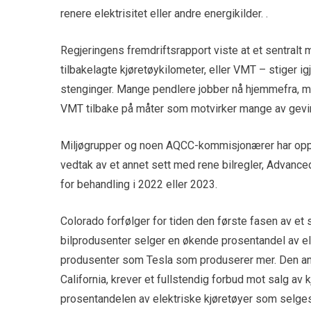
renere elektrisitet eller andre energikilder. .
Regjeringens fremdriftsrapport viste at et sentralt
tilbakelagte kjøretøykilometer, eller VMT – stiger ig
stenginger. Mange pendlere jobber nå hjemmefra, men
VMT tilbake på måter som motvirker mange av gevinst
Miljøgrupper og noen AQCC-kommisjonærer har oppfor
vedtak av et annet sett med rene bilregler, Advance
for behandling i 2022 eller 2023.
Colorado forfølger for tiden den første fasen av et s
bilprodusenter selger en økende prosentandel av elekt
produsenter som Tesla som produserer mer. Den andr
California, krever et fullstendig forbud mot salg av
prosentandelen av elektriske kjøretøyer som selges