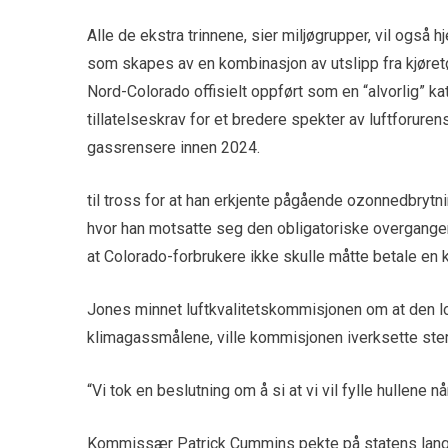
Alle de ekstra trinnene, sier miljøgrupper, vil også 
som skapes av en kombinasjon av utslipp fra kjøretøy
Nord-Colorado offisielt oppført som en “alvorlig” k
tillatelseskrav for et bredere spekter av luftforur
gassrensere innen 2024.
til tross for at han erkjente pågående ozonnedbrytni
hvor han motsatte seg den obligatoriske overgangen
at Colorado-forbrukere ikke skulle måtte betale en k
Jones minnet luftkvalitetskommisjonen om at den love
klimagassmålene, ville kommisjonen iverksette sterk
“Vi tok en beslutning om å si at vi vil fylle hullene n
Kommissær Patrick Cummins pekte på statens langsik