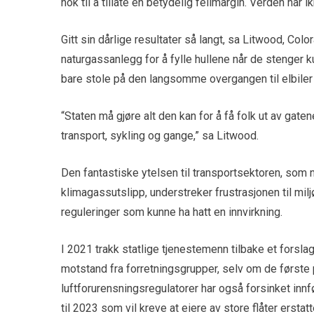
nok til å tillate en betydelig feilmargin. Verden har 
Gitt sin dårlige resultater så langt, sa Litwood, Co
naturgassanlegg for å fylle hullene når de stenger ku
bare stole på den langsomme overgangen til elbiler 
“Staten må gjøre alt den kan for å få folk ut av gaten
transport, sykling og gange,” sa Litwood.
Den fantastiske ytelsen til transportsektoren, som nå 
klimagassutslipp, understreker frustrasjonen til mil
reguleringer som kunne ha hatt en innvirkning.
I 2021 trakk statlige tjenestemenn tilbake et forsla
motstand fra forretningsgrupper, selv om de først
luftforurensningsregulatorer har også forsinket innfø
til 2023 som vil kreve at eiere av store flåter erst