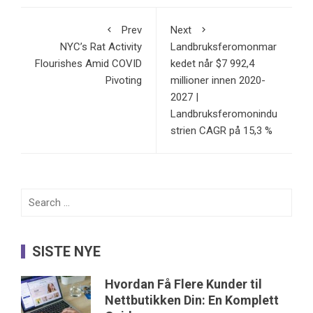
Prev
Next
NYC’s Rat Activity
Landbruksferomonmar
Flourishes Amid COVID
kedet når $7 992,4
Pivoting
millioner innen 2020-
2027 |
Landbruksferomonindu
strien CAGR på 15,3 %
Search
for:
SISTE NYE
Hvordan Få Flere Kunder til
Nettbutikken Din: En Komplett